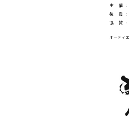
主 催 
後 援 
協 賛 
オーディ