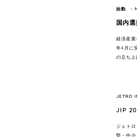
始動 - N
国内選
経済産業省
年4月に
の立ち上
JETRO I
JIP 
ジェトロ
堅・中小