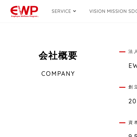
SERVICE
VISION MISSION SD
法
会社概要
E
COMPANY
創
2
資
9,