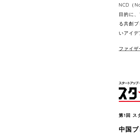
NCD（N
目的に、
る共創プ
いアイデ
ファイザ
第1回 ス
中国ブ